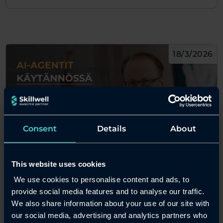
18/3/2026
Consent
Details
About
AWS
Asiantuntija
Tekoäly
This website uses cookies
AI-agentit käytännössä – havaintoja
We use cookies to personalise content and ads, to
teollisuuden demoista
provide social media features and to analyse our traffic.
We also share information about your use of our site with
AI-agentit ovat siirtymässä teoriasta
our social media, advertising and analytics partners who
käytäntöön – teollisuuden demoissa ne