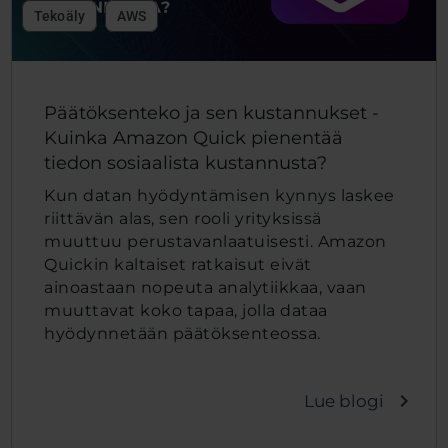
Tekoäly
AWS
Päätöksenteko ja sen kustannukset -
Kuinka Amazon Quick pienentää
tiedon sosiaalista kustannusta?
Kun datan hyödyntämisen kynnys laskee
riittävän alas, sen rooli yrityksissä
muuttuu perustavanlaatuisesti. Amazon
Quickin kaltaiset ratkaisut eivät
ainoastaan nopeuta analytiikkaa, vaan
muuttavat koko tapaa, jolla dataa
hyödynnetään päätöksenteossa.
navigate_next
Lue blogi