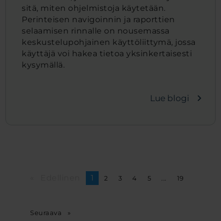
sitä, miten ohjelmistoja käytetään.
Perinteisen navigoinnin ja raporttien
selaamisen rinnalle on nousemassa
keskustelupohjainen käyttöliittymä, jossa
käyttäjä voi hakea tietoa yksinkertaisesti
kysymällä.
navigate_next
Lue blogi
Edellinen
page
You're
1
page
2
page
3
page
4
page
5
page
...
page
19
on
page
Seuraava
page