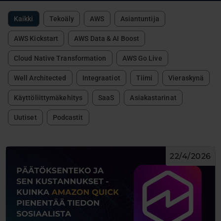
Kaikki
Tekoäly
AWS
Asiantuntija
AWS Kickstart
AWS Data & AI Boost
Cloud Native Transformation
AWS Go Live
Well Architected
Integraatiot
Tiimi
Vieraskynä
Käyttöliittymäkehitys
SaaS
Asiakastarinat
Uutiset
Podcastit
22/4/2026