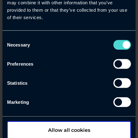
näyttävät, miten olemassa oleva data
may combine it with other information that you’ve
voidaan valjastaa nopeampaan ja
provided to them or that they’ve collected from your use
parempaan päätöksentekoon, mutta
of their services.
missä niiden todellinen arvo lopulta
syntyy?
Consent
Necessary
Selection
navigate_next
Lue blogi
Preferences
Statistics
17/3/2026
Marketing
Allow all cookies