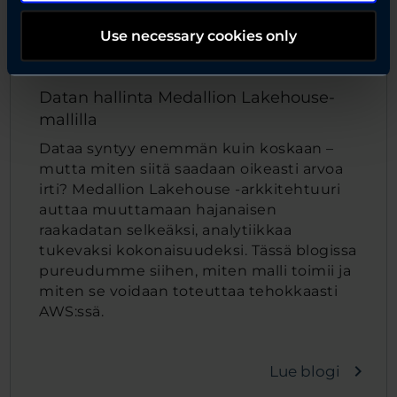
AWS
Tekoäly
Use necessary cookies only
Datan hallinta Medallion Lakehouse-
mallilla
Dataa syntyy enemmän kuin koskaan –
mutta miten siitä saadaan oikeasti arvoa
irti? Medallion Lakehouse -arkkitehtuuri
auttaa muuttamaan hajanaisen
raakadatan selkeäksi, analytiikkaa
tukevaksi kokonaisuudeksi. Tässä blogissa
pureudumme siihen, miten malli toimii ja
miten se voidaan toteuttaa tehokkaasti
AWS:ssä.
navigate_next
Lue blogi