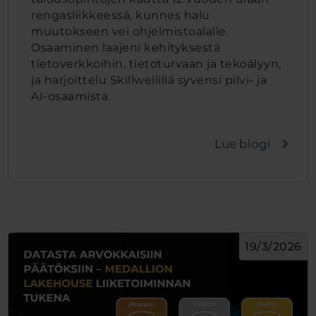
rengasliikkeessä, kunnes halu
muutokseen vei ohjelmistoalalle.
Osaaminen laajeni kehityksestä
tietoverkkoihin, tietoturvaan ja tekoälyyn,
ja harjoittelu Skillwellillä syvensi pilvi- ja
AI-osaamista.
navigate_next
Lue blogi
19/3/2026