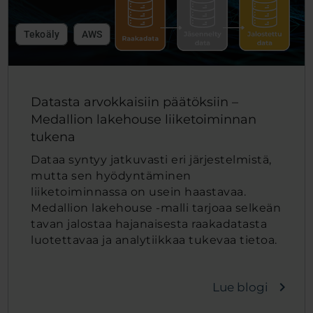
Tekoäly
AWS
Datasta arvokkaisiin päätöksiin –
Medallion lakehouse liiketoiminnan
tukena
Dataa syntyy jatkuvasti eri järjestelmistä,
mutta sen hyödyntäminen
liiketoiminnassa on usein haastavaa.
Medallion lakehouse -malli tarjoaa selkeän
tavan jalostaa hajanaisesta raakadatasta
luotettavaa ja analytiikkaa tukevaa tietoa.
navigate_next
Lue blogi