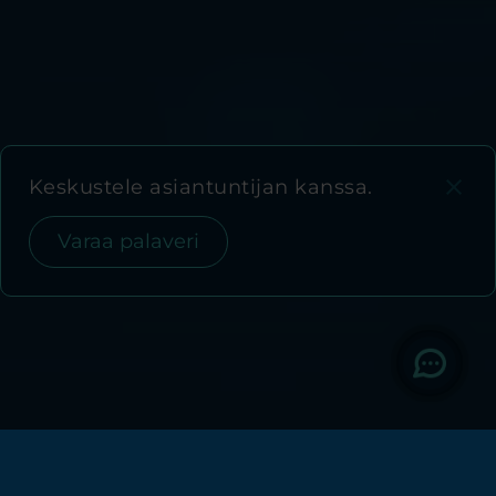
close
Keskustele asiantuntijan kanssa.
Varaa palaveri