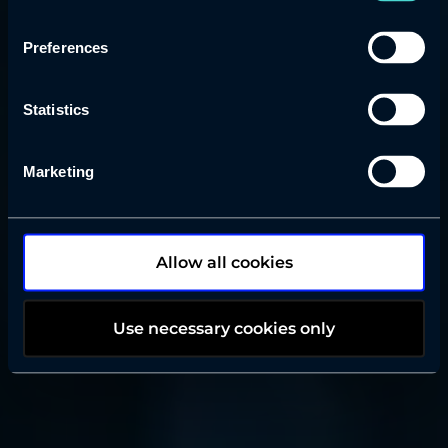
organisaatiotasi ottamaan AWS:n
käyttöön tuotantoympäristössä
Preferences
turvallisesti, hallitusti ja
kustannustehokkaasti. Palvelu tarjoaa
kaiken tarvittavan, jotta voit luottaa AWS-
Statistics
infrastruktuuriisi jo ensijulkaisusta alkaen.
Marketing
Tutustu Go Live palveluihin
Allow all cookies
Use necessary cookies only