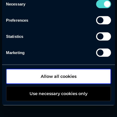
keskittyä olennaiseen.
Necessary
Selection
Tekoälyagentit
Preferences
Agentit prosessien automatisointiin ja
tiedon käsittelyyn
Statistics
Pilvipalvelut
Marketing
AWS-ympäristöjen kehitys, optimointi
ja ylläpito
Allow all cookies
Use necessary cookies only