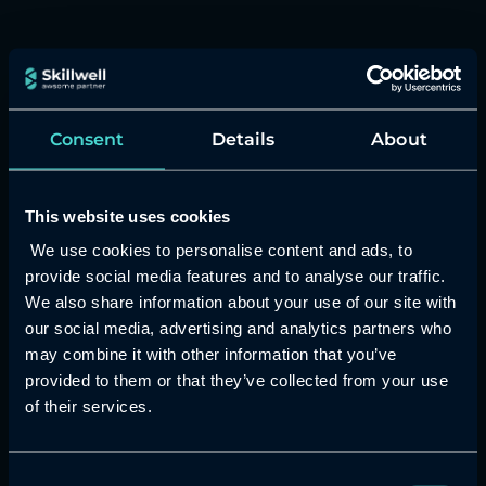
Consent
Details
About
This website uses cookies
We use cookies to personalise content and ads, to
Kun valintasi on AWS —
provide social media features and to analyse our traffic.
Skillwell on kumppani johon voit
We also share information about your use of our site with
luottaa
our social media, advertising and analytics partners who
may combine it with other information that you’ve
Toiminnalliset ja sertifoidut AWS
provided to them or that they’ve collected from your use
Pilvipalvelut sekä laadukkaat tekoäly-
of their services.
ja ohjelmistoratkaisut liiketoimintasi
menestykseen – jotta sinä voit
Consent