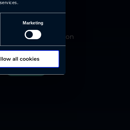
 services.
Marketing
yagentit - Automaation
uusi sukupolvi
llow all cookies
Lataa opas