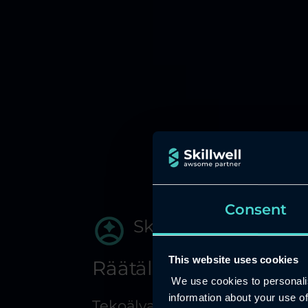
Consent
Skillwell Agentic AI
This website uses cookies
Räätälöidyt Tekoälyage
We use cookies to personalis
information about your use of
Tekoälyagentit muuttavat ty