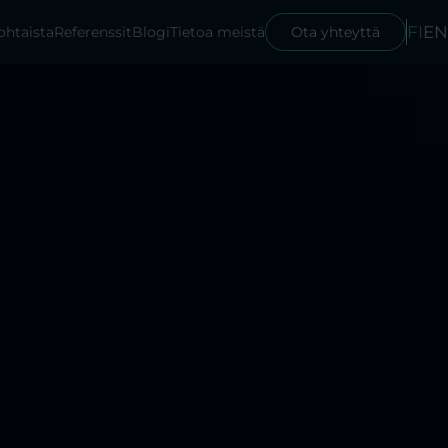
FI
EN
ohtaista
Referenssit
Blogi
Tietoa meistä
Ota yhteyttä