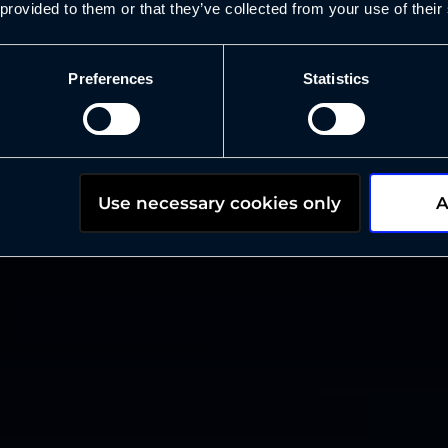
 provided to them or that they’ve collected from your use of their
. Ne kokoavat tiedon,
 ja toimivat itsenäisesti –
Preferences
Statistics
iiketoiminnan ilman
.
Tekoäl
Use necessary cookies only
A