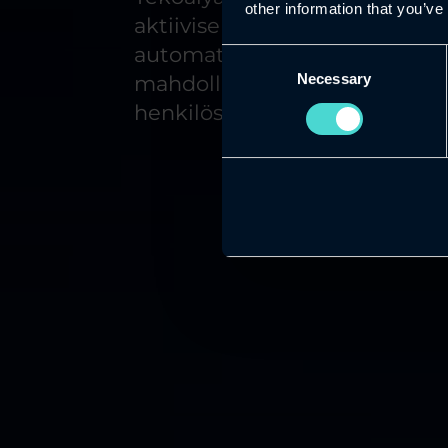
other information that you’ve
aktiivisen roolin prosesseissa
automatisoivat päätöksentekoa
Consent
Necessary
Selection
mahdollistaen skaalautuvan l
henkilöstön lineaarista kasvua