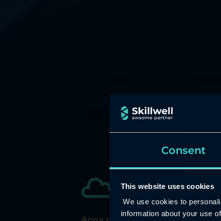
Consent
Skillwell Cloud Expert Se
This website uses cookies
AWS konsulto
We use cookies to personalis
information about your use of
Anna pilviammattilaistemme tuke