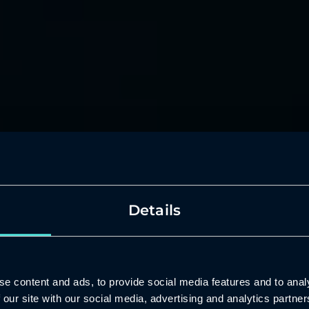
Details
rvice
inti ja ylläpito
e content and ads, to provide social media features and to analy
 our site with our social media, advertising and analytics partn
a ja kehittää AWS-infrastruktuuriasi, kun itse