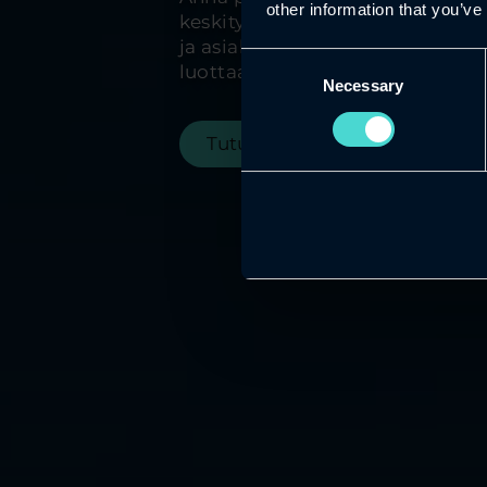
other information that you’ve
keskityt liiketoiminnan kasvatt
ja asiakaskokemuksen paranta
Consent
luottaa.
Necessary
Selection
Tutustu tarjontaamme tästä