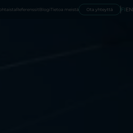
FI
EN
ohtaista
Referenssit
Blogi
Tietoa meistä
Ota yhteyttä