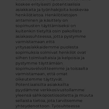
koskee erityisesti potentiaalisia
asiakkaita ja työnhakijoita koskevaa
henkilötietoa. Henkilötietojen
antaminen ja käsittely on
sopimusten täyttämiseksi on
kuitenkin tietyltä osin pakollista
asiakassuhteessa, jotta pystymme
varmistamaan että
yritysasiakkaidemme puolesta
sopimuksia solmivat henkilöt ovat
siihen toimivaltaisia ja kelpoisia ja
pystymme täyttämään
sopimusvelvoitteemme ja toisaalta
varmistamaan, että omat
oikeutemme täyttyvät.
Potentiaalisilta asiakkailta
pyydämme verkkosivustollamme
yleensä sähköpostiosoitetta ja muuta
sellaista tietoa, jota tarvitsemme
yhteydenottoon. Työsuhteessa