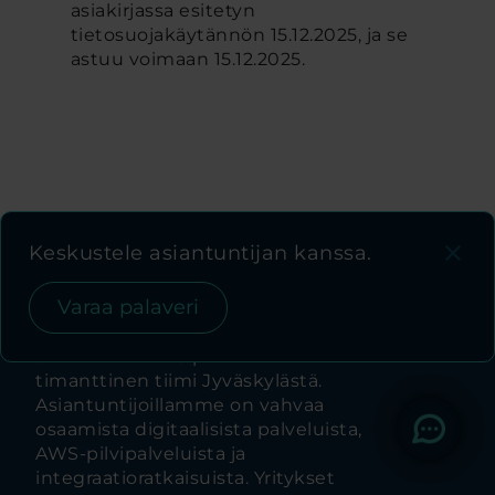
asiakirjassa esitetyn
tietosuojakäytännön 15.12.2025, ja se
astuu voimaan 15.12.2025.
close
Keskustele asiantuntijan kanssa.
Varaa palaveri
Skillwell on 2018 perustettu
timanttinen tiimi Jyväskylästä.
Asiantuntijoillamme on vahvaa
osaamista digitaalisista palveluista,
AWS-pilvipalveluista ja
integraatioratkaisuista. Yritykset