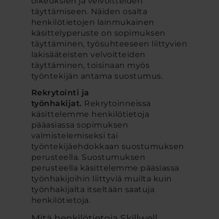
oikeuksien ja velvoitteiden
täyttämiseen. Näiden osalta
henkilötietojen lainmukainen
käsittelyperuste on sopimuksen
täyttäminen, työsuhteeseen liittyvien
lakisääteisten velvoitteiden
täyttäminen, toisinaan myös
työntekijän antama suostumus.
Rekrytointi ja
työnhakijat.
Rekrytoinneissa
käsittelemme henkilötietoja
pääasiassa sopimuksen
valmistelemiseksi tai
työntekijäehdokkaan suostumuksen
perusteella. Suostumuksen
perusteella käsittelemme pääsiassa
työnhakijoihin liittyviä muilta kuin
työnhakijalta itseltään saatuja
henkilötietoja.
Mitä henkilötietoja Skillwell