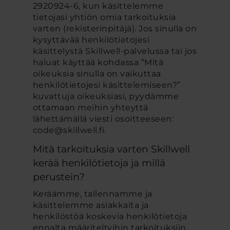
2920924-6, kun käsittelemme
tietojasi yhtiön omia tarkoituksia
varten (rekisterinpitäjä). Jos sinulla on
kysyttävää henkilötietojesi
käsittelystä Skillwell-palvelussa tai jos
haluat käyttää kohdassa ”Mitä
oikeuksia sinulla on vaikuttaa
henkilötietojesi käsittelemiseen?”
kuvattuja oikeuksiasi, pyydämme
ottamaan meihin yhteyttä
lähettämällä viesti osoitteeseen:
code@skillwell.fi.
Mitä tarkoituksia varten Skillwell
kerää henkilötietoja ja millä
perustein?
Keräämme, tallennamme ja
käsittelemme asiakkaita ja
henkilöstöä koskevia henkilötietoja
ennalta määriteltyihin tarkoituksiin.