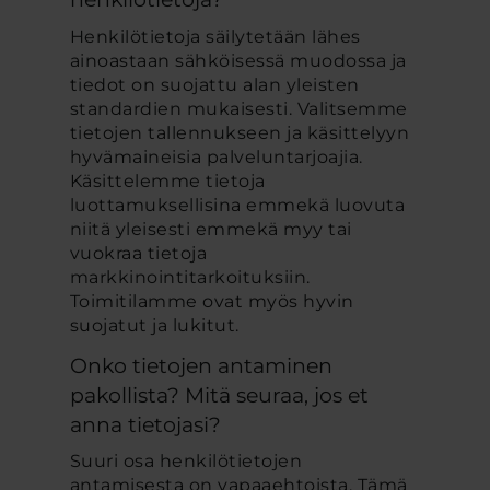
Henkilötietoja säilytetään lähes
ainoastaan sähköisessä muodossa ja
tiedot on suojattu alan yleisten
standardien mukaisesti. Valitsemme
tietojen tallennukseen ja käsittelyyn
hyvämaineisia palveluntarjoajia.
Käsittelemme tietoja
luottamuksellisina emmekä luovuta
niitä yleisesti emmekä myy tai
vuokraa tietoja
markkinointitarkoituksiin.
Toimitilamme ovat myös hyvin
suojatut ja lukitut.
Onko tietojen antaminen
pakollista? Mitä seuraa, jos et
anna tietojasi?
Suuri osa henkilötietojen
antamisesta on vapaaehtoista. Tämä