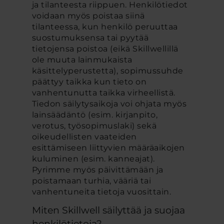
ja tilanteesta riippuen. Henkilötiedot
voidaan myös poistaa siinä
tilanteessa, kun henkilö peruuttaa
suostumuksensa tai pyytää
tietojensa poistoa (eikä Skillwellillä
ole muuta lainmukaista
käsittelyperustetta), sopimussuhde
päättyy taikka kun tieto on
vanhentunutta taikka virheellistä.
Tiedon säilytysaikoja voi ohjata myös
lainsäädäntö (esim. kirjanpito,
verotus, työsopimuslaki) sekä
oikeudellisten vaateiden
esittämiseen liittyvien määräaikojen
kuluminen (esim. kanneajat).
Pyrimme myös päivittämään ja
poistamaan turhia, vääriä tai
vanhentuneita tietoja vuosittain.
Miten Skillwell säilyttää ja suojaa
henkilötietoja?