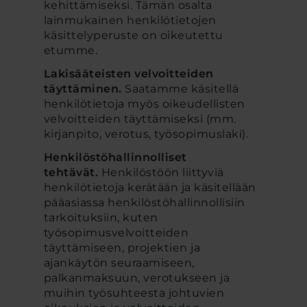
kehittämiseksi. Tämän osalta
lainmukainen henkilötietojen
käsittelyperuste on oikeutettu
etumme.
Lakisääteisten velvoitteiden
täyttäminen.
Saatamme käsitellä
henkilötietoja myös oikeudellisten
velvoitteiden täyttämiseksi (mm.
kirjanpito, verotus, työsopimuslaki).
Henkilöstöhallinnolliset
tehtävät.
Henkilöstöön liittyviä
henkilötietoja kerätään ja käsitellään
pääasiassa henkilöstöhallinnollisiin
tarkoituksiin, kuten
työsopimusvelvoitteiden
täyttämiseen, projektien ja
ajankäytön seuraamiseen,
palkanmaksuun, verotukseen ja
muihin työsuhteesta johtuvien