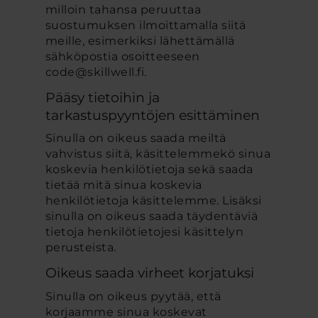
milloin tahansa peruuttaa
suostumuksen ilmoittamalla siitä
meille, esimerkiksi lähettämällä
sähköpostia osoitteeseen
code@skillwell.fi.
Pääsy tietoihin ja
tarkastuspyyntöjen esittäminen
Sinulla on oikeus saada meiltä
vahvistus siitä, käsittelemmekö sinua
koskevia henkilötietoja sekä saada
tietää mitä sinua koskevia
henkilötietoja käsittelemme. Lisäksi
sinulla on oikeus saada täydentäviä
tietoja henkilötietojesi käsittelyn
perusteista.
Oikeus saada virheet korjatuksi
Sinulla on oikeus pyytää, että
korjaamme sinua koskevat