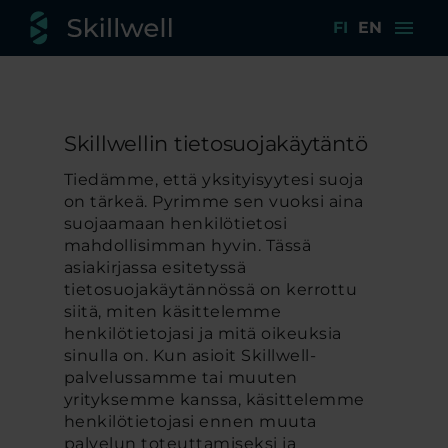
menu
FI
EN
Skillwellin tietosuojakäytäntö
Tiedämme, että yksityisyytesi suoja
on tärkeä. Pyrimme sen vuoksi aina
suojaamaan henkilötietosi
mahdollisimman hyvin. Tässä
asiakirjassa esitetyssä
tietosuojakäytännössä on kerrottu
siitä, miten käsittelemme
henkilötietojasi ja mitä oikeuksia
sinulla on. Kun asioit Skillwell-
palvelussamme tai muuten
yrityksemme kanssa, käsittelemme
henkilötietojasi ennen muuta
palvelun toteuttamiseksi ja