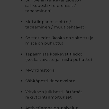
Skillwellin tehtävät (soitto /
sähköposti / referenssit /
tapaaminen)
Muistiinpanot (soitto /
tapaaminen / muut tehtävät)
Soittotiedot (koska on soitettu ja
mistä on puhuttu)
Tapaamista koskevat tiedot
(koska tavattu ja mistä puhuttu)
Myyntihistoria
Sähköpostikirjeenvaihto
Yrityksen julkisesti jättämät
rekrytointi ilmoitukset
ActiveCampaign-palvelun