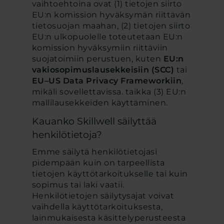
vaihtoehtoina ovat (1) tietojen siirto
EU:n komission hyväksymän riittävän
tietosuojan maahan, (2) tietojen siirto
EU:n ulkopuolelle toteutetaan EU:n
komission hyväksymiin riittäviin
suojatoimiin perustuen, kuten
EU:n
vakiosopimuslausekkeisiin (SCC)
tai
EU–US Data Privacy Frameworkiin
,
mikäli sovellettavissa. taikka (3) EU:n
mallilausekkeiden käyttäminen.
Kauanko Skillwell säilyttää
henkilötietoja?
Emme säilytä henkilötietojasi
pidempään kuin on tarpeellista
tietojen käyttötarkoitukselle tai kuin
sopimus tai laki vaatii.
Henkilötietojen säilytysajat voivat
vaihdella käyttötarkoituksesta,
lainmukaisesta käsittelyperusteesta