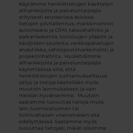
Käytämme henkilötietojen käsittelyn
alihankkijoita ja palveluntarjoajia
erityisesti seuraavissa asioissa:
tietojen pilvitallennus, markkinoinnin
automaatio ja CRM, taloushallinto ja
palkanlaskenta, kotisivujen ylläpito ja
kävijöiden seuranta, verkkopalvelujen
analytiikka, sähköpostimarkkinointi ja
projektinhallinta. Huolehdimme
alihankkijoita ja palveluntarjoajia
käytettäessä siitä, että
henkilötietojen luottamuksellisuus
säilyy ja tietoja käsitellään myös
muutoin lainmukaisesti ja vain
meidän hyväksemme. Muutoin
saatamme luovuttaa tietoja myös
lain, tuomioistuimen tai
toimivaltaisen viranomaisen sitä
edellyttäessä. Saatamme myös
luovuttaa tietojasi, mikäli olisimme