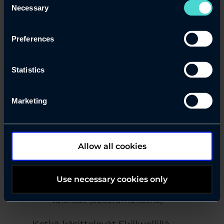
Työnhakijoiden osalta saatamme
Necessary
Selection
käsitellä erityisesti seuraavia
henkilötietoja:
Preferences
Nimi ja perusyhteystiedot
Koulutus, kokemus, osaaminen
Statistics
ja työhistoria
Hakemus ja ansioluettelo
Marketing
Suosittelijat ja referenssit
(suostumuksella)
Allow all cookies
LinkedIn-profiili
(suostumuksella)
Use necessary cookies only
Mahdollisten soveltuvuustestien
tulokset (suostumuksella)
Ketkä käsittelevät Skillwellillä