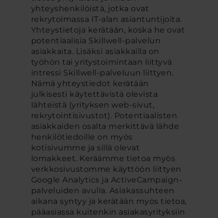
yhteyshenkilöistä, jotka ovat
rekrytoimassa IT-alan asiantuntijoita.
Yhteystietoja kerätään, koska he ovat
potentiaalisia Skillwell-palvelun
asiakkaita. Lisäksi asiakkailla on
työhön tai yritystoimintaan liittyvä
intressi Skillwell-palveluun liittyen.
Nämä yhteystiedot kerätään
julkisesti käytettävistä olevista
lähteistä (yrityksen web-sivut,
rekrytointisivustot). Potentiaalisten
asiakkaiden osalta merkittävä lähde
henkilötiedoille on myös
kotisivumme ja sillä olevat
lomakkeet. Keräämme tietoa myös
verkkosivustomme käyttöön liittyen
Google Analytics ja ActiveCampaign-
palveluiden avulla. Asiakassuhteen
aikana syntyy ja kerätään myös tietoa,
pääasiassa kuitenkin asiakasyrityksiin