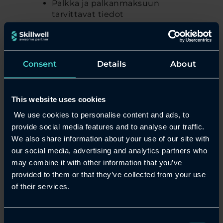
Palkka ja palkanmaksuun
tarvittavat tiedot
Työajan käyttö ja seuranta
Yhteystiedot
Consent
Details
About
Sairauspoissaolotiedot
This website uses cookies
Työsopimus
We use cookies to personalise content and ads, to
Työnhakijat
provide social media features and to analyse our traffic.
We also share information about your use of our site with
Työnhakijoihin liittyen saamme
our social media, advertising and analytics partners who
henkilötietoja työnhakijöiden osalta
may combine it with other information that you’ve
työnhakijoilta itseltään ja
suostumuksellaan muista lähteistä
provided to them or that they’ve collected from your use
(kuten LinkedIn, suosittelijat sekä
of their services.
mahdolliset henkilö- ja
soveltuvuustestit).
Consent