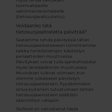
myös tehdä valituksen
toimivaltaiselle
valvontaviranomaiselle
(tietosuojavaltuutettu).
Voidaanko tätä
tietosuojaselostetta päivittää?
Saatamme tehdä päivityksiä tähän
tietosuojaselosteeseen toimintamme
taikka henkilötietojen käsittelyn
periaatteiden muuttuessa.
Päivitykset voivat tulla ajankohtaisiksi
myös lainsäädännön muuttuessa.
Muutokset tulevat voimaan, kun
olemme julkaisseet päivitetyn
tietosuojaselosteen. Pyydämmekin
sinua kuitenkin tutustumaan tämän
tietosuojaselosteen sisältöön
säännöllisin väliajoin.
Skillwell on vahvistanut tässä