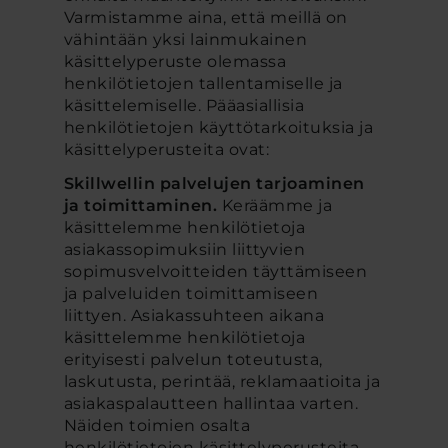
Varmistamme aina, että meillä on
vähintään yksi lainmukainen
käsittelyperuste olemassa
henkilötietojen tallentamiselle ja
käsittelemiselle. Pääasiallisia
henkilötietojen käyttötarkoituksia ja
käsittelyperusteita ovat:
Skillwellin palvelujen tarjoaminen
ja toimittaminen.
Keräämme ja
käsittelemme henkilötietoja
asiakassopimuksiin liittyvien
sopimusvelvoitteiden täyttämiseen
ja palveluiden toimittamiseen
liittyen. Asiakassuhteen aikana
käsittelemme henkilötietoja
erityisesti palvelun toteutusta,
laskutusta, perintää, reklamaatioita ja
asiakaspalautteen hallintaa varten.
Näiden toimien osalta
henkilötietojen käsittelyperusteita