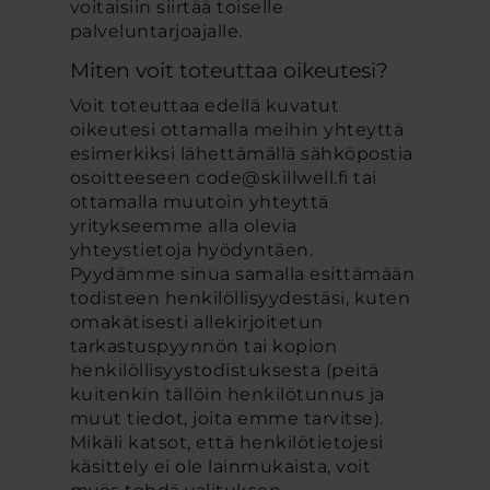
voitaisiin siirtää toiselle
palveluntarjoajalle.
Miten voit toteuttaa oikeutesi?
Voit toteuttaa edellä kuvatut
oikeutesi ottamalla meihin yhteyttä
esimerkiksi lähettämällä sähköpostia
osoitteeseen code@skillwell.fi tai
ottamalla muutoin yhteyttä
yritykseemme alla olevia
yhteystietoja hyödyntäen.
Pyydämme sinua samalla esittämään
todisteen henkilöllisyydestäsi, kuten
omakätisesti allekirjoitetun
tarkastuspyynnön tai kopion
henkilöllisyystodistuksesta (peitä
kuitenkin tällöin henkilötunnus ja
muut tiedot, joita emme tarvitse).
Mikäli katsot, että henkilötietojesi
käsittely ei ole lainmukaista, voit