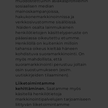
muodostettuihin asiakasprofiileihin
sosiaalisen median
mainoskampanjoissa,
hakukonemarkkinoinnissa ja
verkkosivustomme sisällöissä.
Näiden osalta lainmukainen
henkilötietojen käsittelyperuste on
pääasiassa oikeutettu etumme.
Henkilöllä on kuitenkin milloin
tahansa oikeus kieltää häneen
kohdistuva suoramarkkinointi. On
myös mahdollista, että
suoramarkkinointi perustuu joltain
osin suostumukseen (esim.
uutiskirjeiden tilaaminen).
Liiketoimintamme
kehittäminen.
Saatamme myös
käsitellä henkilötietoja
markkinointipalvelujen tarjoamiseen
liittyvän liiketoimintamme