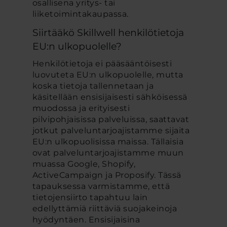
osallisena yritys- tai
liiketoimintakaupassa.
Siirtääkö Skillwell henkilötietoja
EU:n ulkopuolelle?
Henkilötietoja ei pääsääntöisesti
luovuteta EU:n ulkopuolelle, mutta
koska tietoja tallennetaan ja
käsitellään ensisijaisesti sähköisessä
muodossa ja erityisesti
pilvipohjaisissa palveluissa, saattavat
jotkut palveluntarjoajistamme sijaita
EU:n ulkopuolisissa maissa. Tällaisia
ovat palveluntarjoajistamme muun
muassa Google, Shopify,
ActiveCampaign ja Proposify. Tässä
tapauksessa varmistamme, että
tietojensiirto tapahtuu lain
edellyttämiä riittäviä suojakeinoja
hyödyntäen. Ensisijaisina