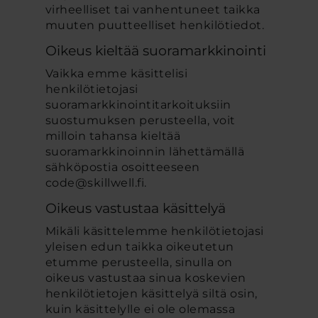
virheelliset tai vanhentuneet taikka
muuten puutteelliset henkilötiedot.
Oikeus kieltää suoramarkkinointi
Vaikka emme käsittelisi
henkilötietojasi
suoramarkkinointitarkoituksiin
suostumuksen perusteella, voit
milloin tahansa kieltää
suoramarkkinoinnin lähettämällä
sähköpostia osoitteeseen
code@skillwell.fi.
Oikeus vastustaa käsittelyä
Mikäli käsittelemme henkilötietojasi
yleisen edun taikka oikeutetun
etumme perusteella, sinulla on
oikeus vastustaa sinua koskevien
henkilötietojen käsittelyä siltä osin,
kuin käsittelylle ei ole olemassa