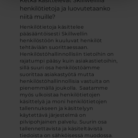
henkilötietoja ja luovutetaanko
niitä muille?
Henkilötietoja käsittelee
pääsääntöisesti Skillwellin
henkilöstöön kuuluvat henkilöt
tehtäviään suorittaessaan.
Henkilöstöhallinnollisiin tietoihin on
rajatumpi pääsy kuin asiakastietoihin,
sillä suuri osa henkilöstöämme
suorittaa asiakastyötä mutta
henkilöstöhallinnollisia vastuita on
pienemmällä joukolla. Saatamme
myös ulkoistaa henkilötietojen
käsittelyä ja moni henkilötietojen
tallennukseen ja käsittelyyn
käytettävä järjestelmä on
pilvipohjainen palvelu. Suurin osa
tallennettavista ja käsiteltävistä
tiedoista on sähköisessä muodossa.