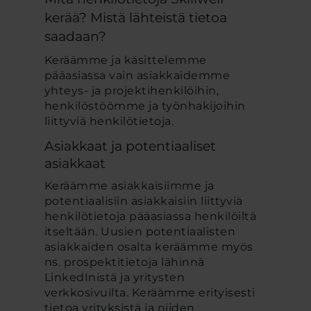
kerää? Mistä lähteistä tietoa
saadaan?
Keräämme ja käsittelemme
pääasiassa vain asiakkaidemme
yhteys- ja projektihenkilöihin,
henkilöstöömme ja työnhakijoihin
liittyviä henkilötietoja.
Asiakkaat ja potentiaaliset
asiakkaat
Keräämme asiakkaisiimme ja
potentiaalisiin asiakkaisiin liittyviä
henkilötietoja pääasiassa henkilöiltä
itseltään. Uusien potentiaalisten
asiakkaiden osalta keräämme myös
ns. prospektitietoja lähinnä
LinkedInistä ja yritysten
verkkosivuilta. Keräämme erityisesti
tietoa yrityksistä ja niiden